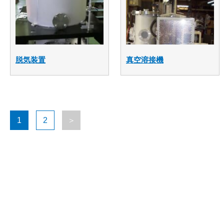
脱気装置
真空溶接機
1
2
＞