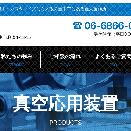
加工・カスタマイズなら大阪の豊中市にある豊栄製作所
受付時間（平日9:00
中市利倉1-13-15
私たちの強み
ご相談の流れ
よくあるご質
STRONG
FLOW
FAQ
真空応用装置
PRODUCTS