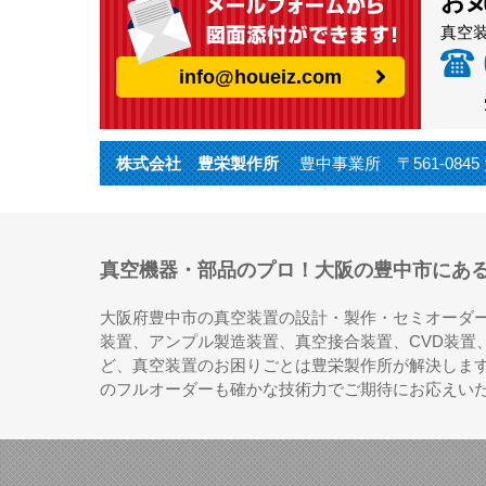
お
真空
info@houeiz.com
株式会社 豊栄製作所
豊中事業所 〒561-0845 大
真空機器・部品のプロ！大阪の豊中市にあ
大阪府豊中市の真空装置の設計・製作・セミオーダ
装置、アンプル製造装置、真空接合装置、CVD装置
ど、真空装置のお困りごとは豊栄製作所が解決しま
のフルオーダーも確かな技術力でご期待にお応えい