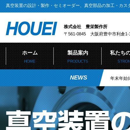
真空装置の設計・製作・セミオーダー、真空部品の加工・カス
株式会社 豊栄製作所
〒561-0845 大阪府豊中市利倉1-1
ホーム
製品案内
私たち
HOME
PRODUCTS
STRO
NEWS
製品案内