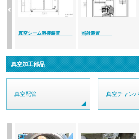
置
真空溶接用試験装置
真空応用装置
真空加工部品
真空配管
真空チャン