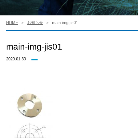
HOME
お知らせ
main-img-jis01
main-img-jis01
2020.01.30