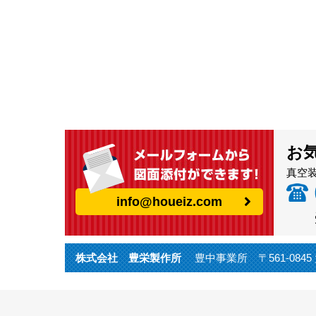
お
真空
info@houeiz.com
株式会社 豊栄製作所
豊中事業所 〒561-0845 大